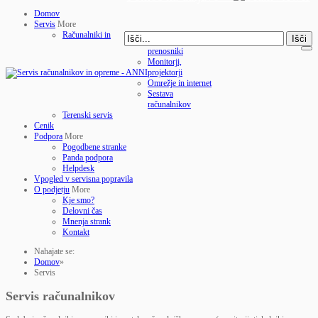
Domov
Servis
More
Računalniki in
Išči
prenosniki
Monitorji,
projektorji
Omrežje in internet
Sestava
računalnikov
Terenski servis
Cenik
Podpora
More
Pogodbene stranke
Panda podpora
Helpdesk
Vpogled v servisna popravila
O podjetju
More
Kje smo?
Delovni čas
Mnenja strank
Kontakt
Nahajate se:
Domov
»
Servis
Servis računalnikov