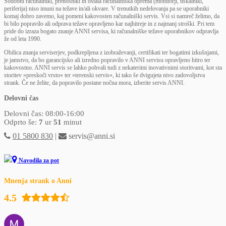
Sodobni računalniki, prenosniki in ostala računalniška oprema (monitorji, tiskalniki,
periferija) niso imuni na težave in/ali okvare. V trenutkih nedelovanja pa se uporabniki
komaj dobro zavemo, kaj pomeni kakovosten računalniški servis. Vsi si namreč želimo, da
bi bilo popravilo ali odprava težave opravljeno kar najhitreje in z najmanj stroški. Pri tem
pride do izraza bogato znanje ANNI servisa, ki računalniške težave uporabnikov odpravlja
že od leta 1990.
Obilica znanja serviserjev, podkrepljena z izobraževanji, certifikati ter bogatimi izkušnjami,
je jamstvo, da bo garancijsko ali izredno popravilo v ANNI servisu opravljeno hitro ter
kakovostno. ANNI servis se lahko pohvali tudi z nekaterimi inovativnimi storitvami, kot sta
storitev »preskoči vrsto« ter »terenski servis«, ki tako še dvigujeta nivo zadovoljstva
strank. Če ne želite, da popravilo postane nočna mora, izberite servis ANNI.
Delovni čas
Delovni čas: 08:00-16:00
Odprto še:
7
ur
51
minut
01 5800 830
|
servis@anni.si
Navodila za pot
Mnenja strank o Anni
4.5