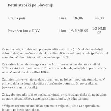
Potni stroški po Sloveniji
Ura na poti
1 ura
36,06
44,00
1/3 NMB
Prevožen km z DDV
1 km
1/3 NMB 95
95
Za nujna dela, ki zahtevajo prerazporeditev resursov (pričetek del naslednji
delovni dan) se zaračuna dodatek v višini 50%, za zelo nujna dela (pričetek del
nemudoma/tekom istega delovnega dne) pa 100%.
Za storitve izven delovnega časa (po 16. uri) se zaračuna dodatek v višini
50%. Za storitve opravljene po 20. uri in ob sobotah, nedeljah in praznikih pa
se zaračuna dodatek v višini 100%.
Zgornje storitve veljajo za delo opravljeno na lokaciji podjetja Anni d.o.o. V
primeru dela na drugi lokaciji, se obračunajo potni stroški po ceniku na
(www.servis.anni.si/cenik).
Za izgubo podatkov, ki so posledica virusa, okvare trdega diska ali nepravilne
uporabe računalniškega sistema s strani stranke, ne odgovarjamo.
*Velja za osebno računalniško opremo in velja izključno za popravila na
lokaciji podjetja Anni d.o.o.