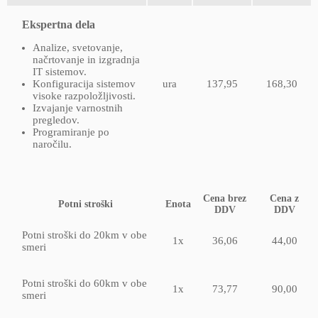
Ekspertna dela
Analize, svetovanje,
načrtovanje in izgradnja
IT sistemov.
Konfiguracija sistemov
ura
137,95
168,30
visoke razpoložljivosti.
Izvajanje varnostnih
pregledov.
Programiranje po
naročilu.
Cena brez
Cena z
Potni stroški
Enota
DDV
DDV
Potni stroški do 20km v obe
1x
36,06
44,00
smeri
Potni stroški do 60km v obe
1x
73,77
90,00
smeri