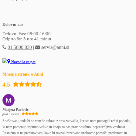
Delovni čas
Delovni čas: 08:00-16:00
Odprto še:
3
ure
41
minut
01 5800 830
|
servis@anni.si
Navodila za pot
Mnenja strank o Anni
4.5
Marjeta Pavlovic
pred 8 meseci
Spoštovani, rada bi se vam še enkrat iz srca zahvalila, ker ste nam pomagali rešiti podatke,
ki nam pomenijo izjemno veliko in imajo za nas prav posebno, neprecenljivo vrednost.
Resnično si ne predstavljam, kako bi ravnali brez vaše strokovne pomoči, predanosti in