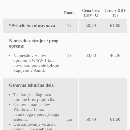
Cena brez
Cena z DDV
Enota
DDV (€)
(€)
*Prioritetna obravnava
1x
50,49
61,60
Namestitev strojne / prog.
opreme
Namestitev v novo
1x
33,00
40,26
opremo HW/SW 1 kos
nove komponente (oboje
kupljeno v Anni).
Osnovna tehnična dela
Testiranje - diagnoza
opreme brez popravila.
Osnovna namestitev
Windows / Linux
namiznega operacijskega
sistema.
ura
50,49
61,60
Odstranjevanje virusov,
črvov, ... na osebnem