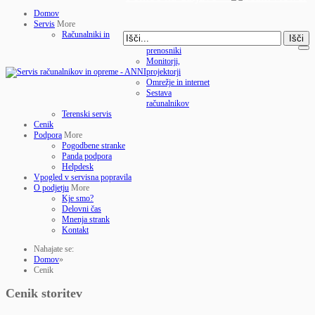
Domov
Servis
More
Računalniki in
Išči
prenosniki
Monitorji,
projektorji
Omrežje in internet
Sestava
računalnikov
Terenski servis
Cenik
Podpora
More
Pogodbene stranke
Panda podpora
Helpdesk
Vpogled v servisna popravila
O podjetju
More
Kje smo?
Delovni čas
Mnenja strank
Kontakt
Nahajate se:
Domov
»
Cenik
Cenik storitev